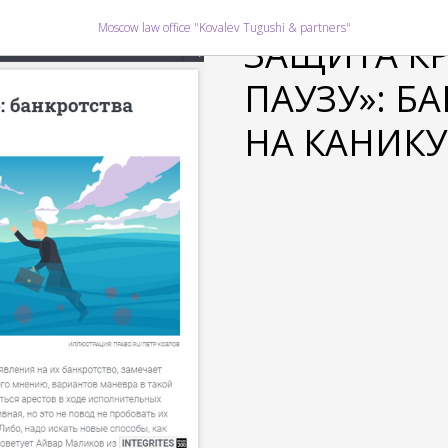
2020-04-03 18:46
Moscow law office "Kovalev Tugushi & partners"
ЗАЩИТА К
ПАУЗУ»: Б
НА КАНИК